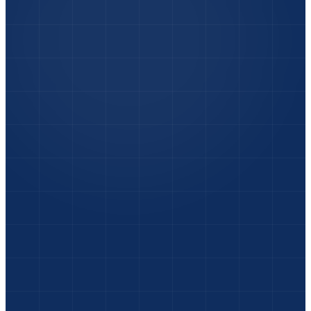
Foto-Check
:
Unfallfotos senden & sofort eine
erste Einschätzung vom Experten erhalten.
Express-Termin
:
Terminvereinbarung in
Sekunden – wir sind heute für Sie da.
Wochenend-Service
:
Rückmeldung vom Kfz-
Sachverständigen auch Samstag & Sonntag.