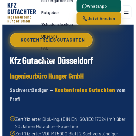
Blitzergutachten
KFZ
WhatsApp
GUTACHTER
Ratgeber
Ingenieurbüro
Jetzt Anrufen
Hunger GmbH
Schadenslexikon
Über uns
KOSTENFREIES GUTACHTEN
FAQ
Kfz Gutachter
Düsseldorf
Kontakt
Ingenieurbüro Hunger GmbH
Kostenfreies Gutachten
Sachverständiger —
vom
Profi
Zertifizierter Dipl.-Ing. (DIN EN ISO/IEC 17024) mit über
20 Jahren Gutachter-Expertise
Zertifizierter VDI-MT5900 Blatt 2 Sachverständiger