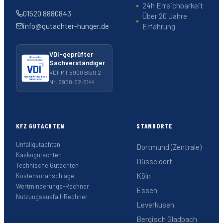
24h Erreichbarkeit
01520 8880843
Über 20 Jahre
info@gutachter-hunger.de
Erfahrung
VDI-geprüfter
Sachverständiger
VDI-MT 5900 Blatt 2 ·
Nr. 5900‑02‑0144
KFZ GUTACHTEN
STANDORTE
Unfallgutachten
Dortmund (Zentrale)
Kaskogutachten
Düsseldorf
Technische Gutachten
Köln
Kostenvoranschläge
Wertminderungs-Rechner
Essen
Nutzungsausfall-Rechner
Leverkusen
Bergisch Gladbach