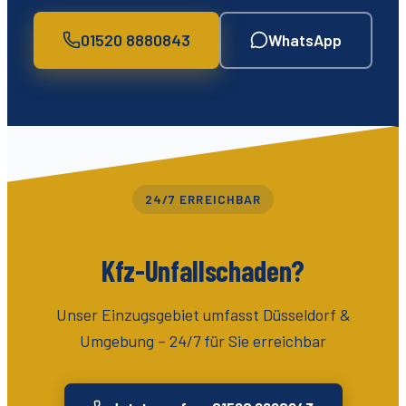
01520 8880843
WhatsApp
24/7 ERREICHBAR
Kfz-Unfallschaden?
Unser Einzugsgebiet umfasst
Düsseldorf &
Umgebung
– 24/7 für Sie erreichbar