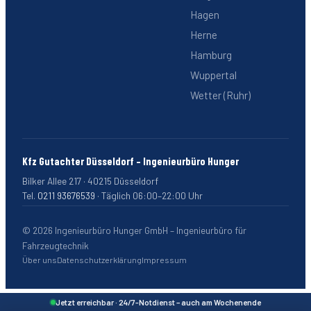
Hagen
Herne
Hamburg
Wuppertal
Wetter (Ruhr)
Kfz Gutachter Düsseldorf – Ingenieurbüro Hunger
Bilker Allee 217
·
40215
Düsseldorf
Tel.
0211 93676539
·
Täglich 06:00–22:00 Uhr
©
2026
Ingenieurbüro Hunger GmbH – Ingenieurbüro für
Fahrzeugtechnik
Über uns
Datenschutzerklärung
Impressum
Jetzt erreichbar · 24/7-Notdienst – auch am Wochenende