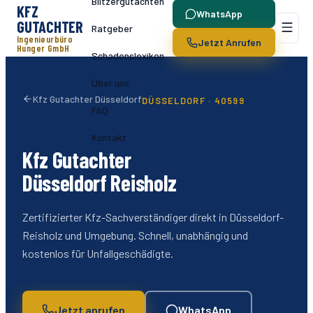
Blitzergutachten
KFZ
WhatsApp
GUTACHTER
Ratgeber
Ingenieurbüro
Jetzt Anrufen
Hunger GmbH
Schadenslexikon
Über uns
Kfz Gutachter Düsseldorf
DÜSSELDORF ·
40599
FAQ
Kontakt
Kfz Gutachter
Düsseldorf
Reisholz
Zertifizierter Kfz-Sachverständiger direkt in Düsseldorf-
Reisholz
und Umgebung. Schnell, unabhängig und
kostenlos für Unfallgeschädigte.
Jetzt anrufen
WhatsApp