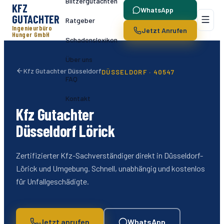
Blitzergutachten
KFZ
WhatsApp
GUTACHTER
Ratgeber
Ingenieurbüro
Jetzt Anrufen
Hunger GmbH
Schadenslexikon
Über uns
Kfz Gutachter Düsseldorf
DÜSSELDORF ·
40547
FAQ
Kontakt
Kfz Gutachter
Düsseldorf
Lörick
Zertifizierter Kfz-Sachverständiger direkt in Düsseldorf-
Lörick
und Umgebung. Schnell, unabhängig und kostenlos
für Unfallgeschädigte.
Jetzt anrufen
WhatsApp