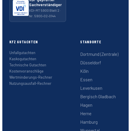
Sachverständiger
VDI-MT 5900 Blatt 2 ·
Nr. 5900‑02‑0144
KFZ GUTACHTEN
STANDORTE
Unfallgutachten
Dortmund (Zentrale)
Kaskogutachten
Düsseldorf
Technische Gutachten
Köln
Kostenvoranschläge
Wertminderungs-Rechner
Essen
Nutzungsausfall-Rechner
Leverkusen
Bergisch Gladbach
Hagen
Herne
Hamburg
Wuppertal