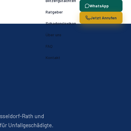
Blitzergutachten
WhatsApp
Ratgeber
Jetzt Anrufen
Schadenslexikon
Über uns
FAQ
Kontakt
üsseldorf-
Rath
und
für Unfallgeschädigte.