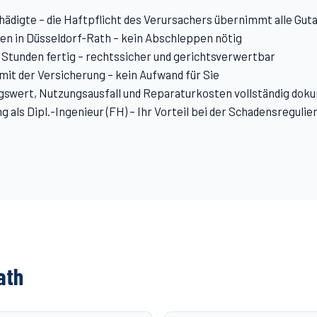
hädigte – die Haftpflicht des Verursachers übernimmt alle Gu
n in Düsseldorf-Rath – kein Abschleppen nötig
 Stunden fertig – rechtssicher und gerichtsverwertbar
it der Versicherung – kein Aufwand für Sie
swert, Nutzungsausfall und Reparaturkosten vollständig dok
 als Dipl.-Ingenieur (FH) – Ihr Vorteil bei der Schadensregulie
ath