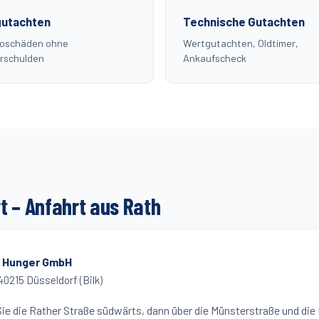
utachten
Technische Gutachten
koschäden ohne
Wertgutachten, Oldtimer,
rschulden
Ankaufscheck
t – Anfahrt aus
Rath
o Hunger GmbH
40215
Düsseldorf (
Bilk
)
e die Rather Straße südwärts, dann über die Münsterstraße und die B