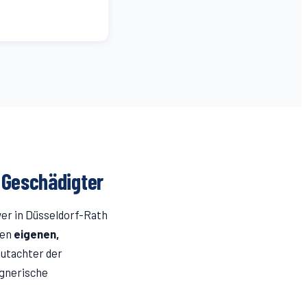
s Geschädigter
er in Düsseldorf-
Rath
nen
eigenen,
Gutachter der
egnerische