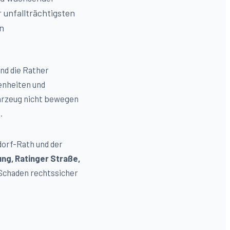
 unfallträchtigsten
n
und die Rather
enheiten und
hrzeug nicht bewegen
.
dorf-
Rath
und der
ng, Ratinger Straße,
 Schaden rechtssicher