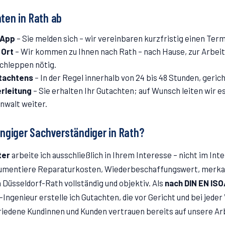
hten in
Rath
ab
sApp
–
Sie melden sich – wir vereinbaren kurzfristig einen Term
 Ort
–
Wir kommen zu Ihnen nach Rath – nach Hause, zur Arbeit 
schleppen nötig.
utachtens
–
In der Regel innerhalb von 24 bis 48 Stunden, geri
rleitung
–
Sie erhalten Ihr Gutachten; auf Wunsch leiten wir es
nwalt weiter.
ngiger Sachverständiger in
Rath
?
ter
arbeite ich ausschließlich in Ihrem Interesse – nicht im Int
kumentiere Reparaturkosten, Wiederbeschaffungswert, merk
n Düsseldorf-
Rath
vollständig und objektiv. Als
nach DIN EN ISO
Ingenieur erstelle ich Gutachten, die vor Gericht und bei jede
riedene Kundinnen und Kunden vertrauen bereits auf unsere Ar