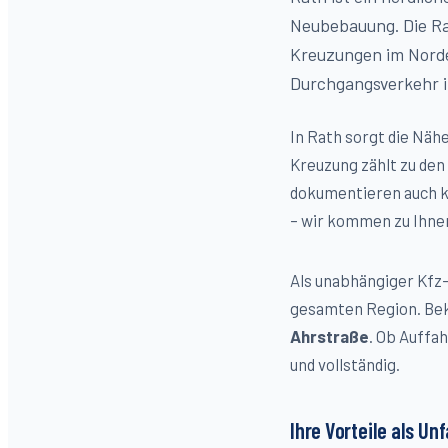
Neubebauung. Die Rat
Kreuzungen im Norde
Durchgangsverkehr i
In Rath sorgt die Näh
Kreuzung zählt zu den
dokumentieren auch k
– wir kommen zu Ihne
Als unabhängiger Kfz-
gesamten Region. Bek
Ahrstraße
. Ob Auffa
und vollständig.
Ihre Vorteile als Un