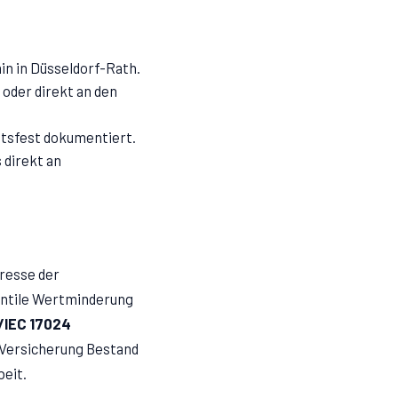
in in Düsseldorf-Rath.
oder direkt an den
chtsfest dokumentiert.
 direkt an
eresse der
antile Wertminderung
/IEC 17024
r Versicherung Bestand
beit.