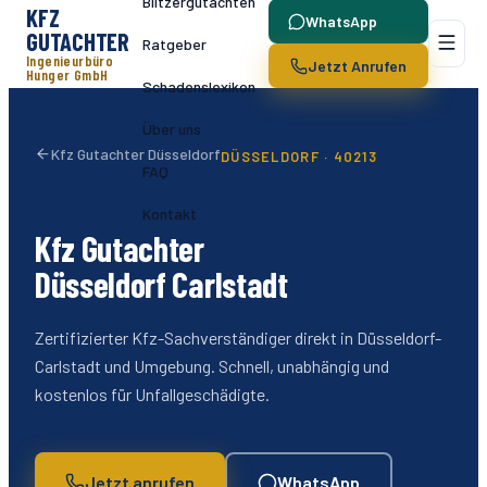
Blitzergutachten
KFZ
WhatsApp
GUTACHTER
Ratgeber
Ingenieurbüro
Jetzt Anrufen
Hunger GmbH
Schadenslexikon
Über uns
Kfz Gutachter Düsseldorf
DÜSSELDORF ·
40213
FAQ
Kontakt
Kfz Gutachter
Düsseldorf
Carlstadt
Zertifizierter Kfz-Sachverständiger direkt in Düsseldorf-
Carlstadt
und Umgebung. Schnell, unabhängig und
kostenlos für Unfallgeschädigte.
Jetzt anrufen
WhatsApp