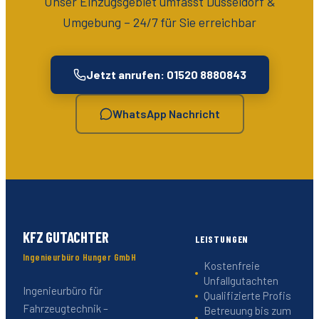
Unser Einzugsgebiet umfasst
Düsseldorf &
Umgebung
– 24/7 für Sie erreichbar
Jetzt anrufen: 01520 8880843
WhatsApp Nachricht
KFZ GUTACHTER
LEISTUNGEN
Ingenieurbüro Hunger GmbH
Kostenfreie
Unfallgutachten
Ingenieurbüro für
Qualifizierte Profis
Fahrzeugtechnik –
Betreuung bis zum