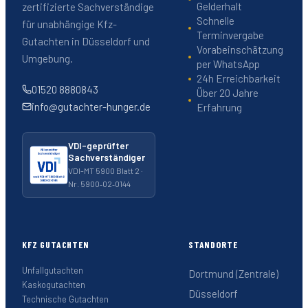
Gelderhalt
zertifizierte Sachverständige
Schnelle
für unabhängige Kfz-
Terminvergabe
Gutachten in Düsseldorf und
Vorabeinschätzung
Umgebung.
per WhatsApp
24h Erreichbarkeit
01520 8880843
Über 20 Jahre
info@gutachter-hunger.de
Erfahrung
VDI-geprüfter
Sachverständiger
VDI-MT 5900 Blatt 2 ·
Nr. 5900‑02‑0144
KFZ GUTACHTEN
STANDORTE
Unfallgutachten
Dortmund (Zentrale)
Kaskogutachten
Düsseldorf
Technische Gutachten