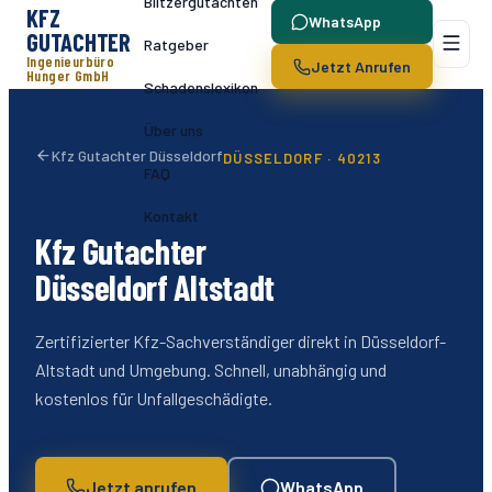
Blitzergutachten
KFZ
WhatsApp
GUTACHTER
Ratgeber
Ingenieurbüro
Jetzt Anrufen
Hunger GmbH
Schadenslexikon
Über uns
Kfz Gutachter Düsseldorf
DÜSSELDORF ·
40213
FAQ
Kontakt
Kfz Gutachter
Düsseldorf
Altstadt
Zertifizierter Kfz-Sachverständiger direkt in Düsseldorf-
Altstadt
und Umgebung. Schnell, unabhängig und
kostenlos für Unfallgeschädigte.
Jetzt anrufen
WhatsApp