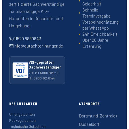
Gelderhalt
zertifizierte Sachverständige
Schnelle
für unabhängige Kfz-
Terminvergabe
Gutachten in Düsseldorf und
Vorabeinschätzung
Umgebung.
per WhatsApp
24h Erreichbarkeit
01520 8880843
Über 20 Jahre
info@gutachter-hunger.de
Erfahrung
VDI-geprüfter
Sachverständiger
VDI-MT 5900 Blatt 2 ·
Nr. 5900‑02‑0144
KFZ GUTACHTEN
STANDORTE
Unfallgutachten
Dortmund (Zentrale)
Kaskogutachten
Düsseldorf
Technische Gutachten