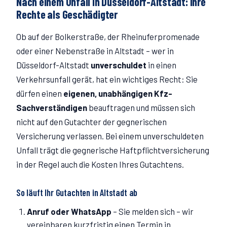
Nach einem Unfall in Düsseldorf-
Altstadt
: Ihre
Rechte als Geschädigter
Ob auf der
Bolkerstraße
, der Rheinuferpromenade
oder einer Nebenstraße in
Altstadt
– wer in
Düsseldorf-
Altstadt
unverschuldet
in einen
Verkehrsunfall gerät, hat ein wichtiges Recht: Sie
dürfen einen
eigenen, unabhängigen Kfz-
Sachverständigen
beauftragen und müssen sich
nicht auf den Gutachter der gegnerischen
Versicherung verlassen. Bei einem unverschuldeten
Unfall trägt die gegnerische Haftpflichtversicherung
in der Regel auch die Kosten Ihres Gutachtens.
So läuft Ihr Gutachten in
Altstadt
ab
Anruf oder WhatsApp
–
Sie melden sich – wir
vereinbaren kurzfristig einen Termin in