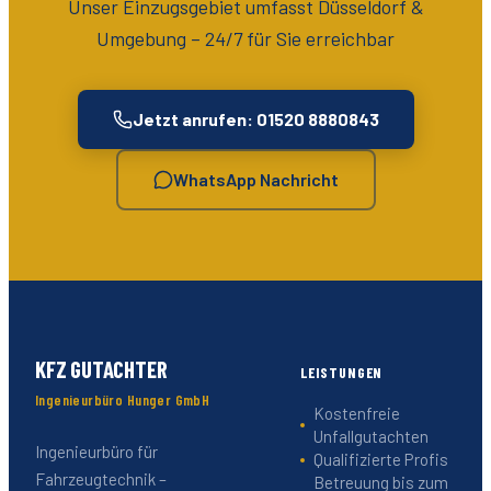
Unser Einzugsgebiet umfasst
Düsseldorf &
Umgebung
– 24/7 für Sie erreichbar
Jetzt anrufen: 01520 8880843
WhatsApp Nachricht
KFZ GUTACHTER
LEISTUNGEN
Ingenieurbüro Hunger GmbH
Kostenfreie
Unfallgutachten
Ingenieurbüro für
Qualifizierte Profis
Fahrzeugtechnik –
Betreuung bis zum