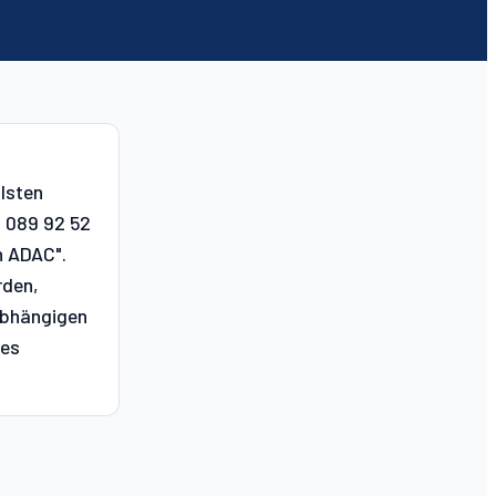
lsten
: 089 92 52
n ADAC".
rden,
nabhängigen
des