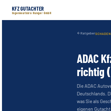
KFZ GUTACHTER
Ingenieurbüro Hunger GmbH
Ratgeber
SCHADEN
ADAC Kf
richtig 
Die ADAC Autove
Deutschlands. D
was Sie als Ges
eigenen Gutacht