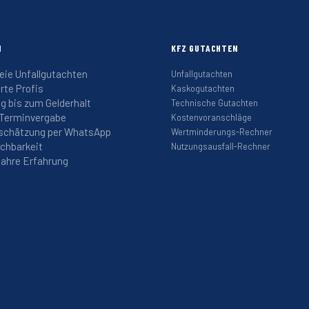
N
KFZ GUTACHTEN
eie Unfallgutachten
Unfallgutachten
erte Profis
Kaskogutachten
g bis zum Gelderhalt
Technische Gutachten
 Terminvergabe
Kostenvoranschläge
schätzung per WhatsApp
Wertminderungs-Rechner
ichbarkeit
Nutzungsausfall-Rechner
Jahre Erfahrung