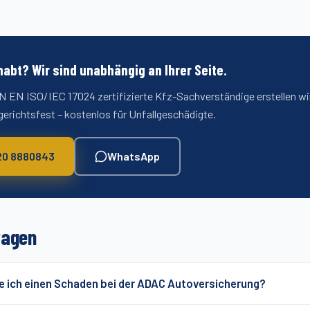
habt? Wir sind unabhängig an Ihrer Seite.
N EN ISO/IEC 17024 zertifizierte Kfz-Sachverständige erstellen wir
erichtsfest – kostenlos für Unfallgeschädigte.
20 8880843
WhatsApp
ragen
e ich einen Schaden bei der ADAC Autoversicherung?