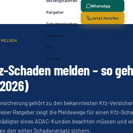
Blitzergutachten
WhatsApp
Ratgeber
Jetzt Anrufen
Schadenslexikon
Über uns
 MELDEN
FAQ
Kontakt
z-Schaden melden – so geh
(2026)
rsicherung gehört zu den bekanntesten Kfz-Versiche
ieser Ratgeber zeigt die Meldewege für einen Kfz-Sc
chädigter eines ADAC-Kunden beachten müssen und wi
en den vollen Schadenersatz sichern.