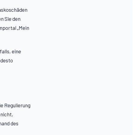
Kaskoschäden
en Sie den
nportal „Mein
alls, eine
 desto
ie Regulierung
nicht,
nhand des