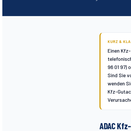
KURZ & KLA
Einen Kfz
telefonis
96 01 97) 
Sind Sie 
wenden Sie
Kfz-Gutach
Verursache
ADAC Kfz-