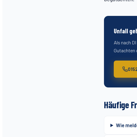
Unfall ge
Als nach DI
Gutachten g
015
Häufige F
Wie meld