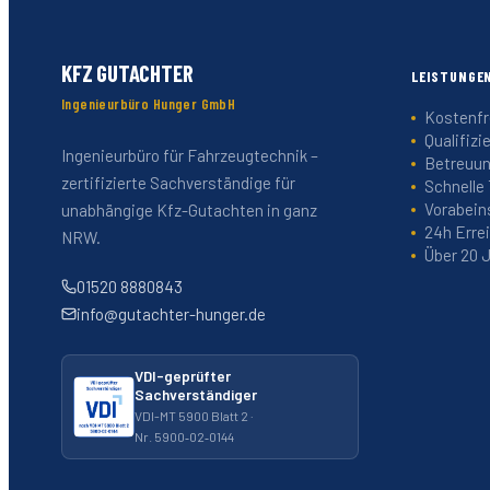
KFZ GUTACHTER
LEISTUNGE
Ingenieurbüro Hunger GmbH
Kostenfr
Qualifizi
Ingenieurbüro für Fahrzeugtechnik –
Betreuun
zertifizierte Sachverständige für
Schnelle
Vorabein
unabhängige Kfz-Gutachten in ganz
24h Erre
NRW.
Über 20 
01520 8880843
info@gutachter-hunger.de
VDI-geprüfter
Sachverständiger
VDI-MT 5900 Blatt 2 ·
Nr. 5900‑02‑0144