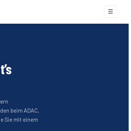
t’s
rern
haden beim ADAC,
e Sie mit einem