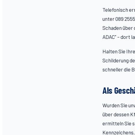
Telefonisch e
unter 089 2555
Schaden über 
ADAC" – dort l
Halten Sie Ihr
Schilderung de
schneller die 
Als Gesch
Wurden Sie unv
über dessen Kf
ermitteln Sie 
Kennzeichens.