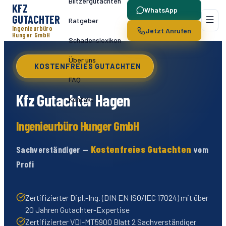
Blitzergutachten
KFZ
WhatsApp
GUTACHTER
Ratgeber
Ingenieurbüro
Jetzt Anrufen
Hunger GmbH
Schadenslexikon
Über uns
KOSTENFREIES GUTACHTEN
FAQ
Kfz Gutachter
Hagen
Kontakt
Ingenieurbüro Hunger GmbH
Kostenfreies Gutachten
Sachverständiger —
vom
Profi
Zertifizierter Dipl.-Ing. (DIN EN ISO/IEC 17024) mit über
20 Jahren Gutachter-Expertise
Zertifizierter VDI-MT5900 Blatt 2 Sachverständiger