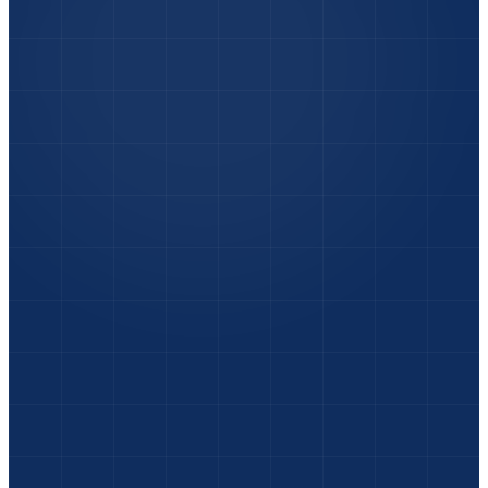
Foto-Check
:
Unfallfotos senden & sofort eine
erste Einschätzung vom Experten erhalten.
Express-Termin
:
Terminvereinbarung in
Sekunden – wir sind heute für Sie da.
Wochenend-Service
:
Rückmeldung vom Kfz-
Sachverständigen auch Samstag & Sonntag.