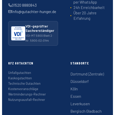
per WhatsApp
01520 8880843
24h Erreichbarkeit
info@gutachter-hunger.de
Über 20 Jahre
Erfahrung
VDI-geprüfter
Sachverständiger
VDI-MT 5900 Blatt 2 ·
Nr. 5900‑02‑0144
KFZ GUTACHTEN
STANDORTE
Unfallgutachten
Dortmund (Zentrale)
Kaskogutachten
Düsseldorf
Technische Gutachten
Köln
Kostenvoranschläge
Wertminderungs-Rechner
Essen
Nutzungsausfall-Rechner
Leverkusen
Bergisch Gladbach