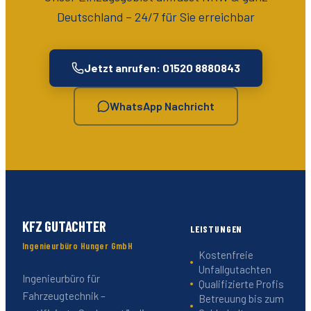
Deutschland
– 24/7 für Sie erreichbar
Jetzt anrufen: 01520 8880843
WhatsApp Nachricht
KFZ GUTACHTER
LEISTUNGEN
Ingenieurbüro Hunger GmbH
Kostenfreie
Unfallgutachten
Ingenieurbüro für
Qualifizierte Profis
Fahrzeugtechnik –
Betreuung bis zum