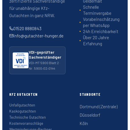
Gelderhalt
zertifizierte Sachverständige
Schnelle
für unabhängige Kfz-
Terminvergabe
Gutachten in ganz NRW.
Vorabeinschätzung
per WhatsApp
01520 8880843
24h Erreichbarkeit
info@gutachter-hunger.de
Über 20 Jahre
Erfahrung
VDI-geprüfter
Sachverständiger
VDI-MT 5900 Blatt 2 ·
Nr. 5900‑02‑0144
KFZ GUTACHTEN
STANDORTE
Unfallgutachten
Dortmund (Zentrale)
Kaskogutachten
Düsseldorf
Technische Gutachten
Köln
Kostenvoranschläge
Wertminderungs-Rechner