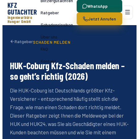
Blitzergutachten
KFZ
WhatsApp
GUTACHTER
Ratgeber
Ingenieurbüro
Jetzt Anrufen
Hunger GmbH
Schadenslexikon
Über uns
Ratgeber
SCHADEN MELDEN
FAQ
Kontakt
HUK-Coburg Kfz-Schaden melden –
so geht’s richtig (2026)
Die HUK-Coburg ist Deutschlands größter Kfz-
Versicherer – entsprechend häufig stellt sich die
Frage, wie man einen Schaden dort richtig meldet.
Dieser Ratgeber zeigt Ihnen die Meldewege bei der
HUK und HUK24, was Sie als Geschädigter eines HUK-
Kunden beachten müssen und wie Sie mit einem