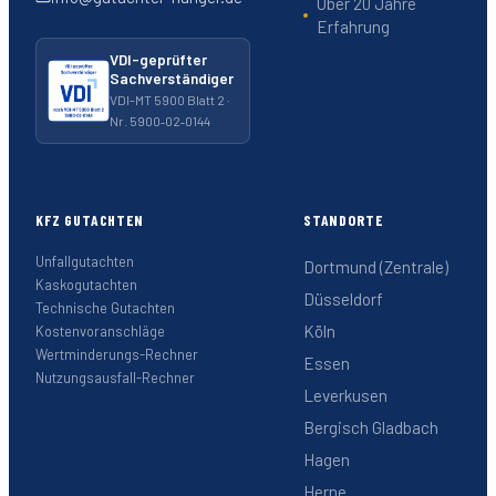
Über 20 Jahre
Erfahrung
VDI-geprüfter
Sachverständiger
VDI-MT 5900 Blatt 2 ·
Nr. 5900‑02‑0144
KFZ GUTACHTEN
STANDORTE
Unfallgutachten
Dortmund (Zentrale)
Kaskogutachten
Düsseldorf
Technische Gutachten
Köln
Kostenvoranschläge
Wertminderungs-Rechner
Essen
Nutzungsausfall-Rechner
Leverkusen
Bergisch Gladbach
Hagen
Herne