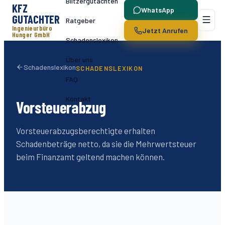
Blitzergutachten
KFZ
WhatsApp
GUTACHTER
Ratgeber
Ingenieurbüro
Jetzt Anrufen
Hunger GmbH
Schadenslexikon
Über uns
Schadenslexikon
SCHADENSLEXIKON
FAQ
Kontakt
Vorsteuerabzug
Vorsteuerabzugsberechtigte erhalten
Schadenbeträge netto, da sie die Mehrwertsteuer
beim Finanzamt geltend machen können.