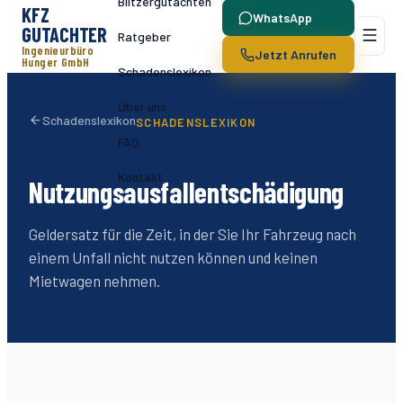
Blitzergutachten
KFZ
WhatsApp
GUTACHTER
Ratgeber
Ingenieurbüro
Jetzt Anrufen
Hunger GmbH
Schadenslexikon
Über uns
Schadenslexikon
SCHADENSLEXIKON
FAQ
Kontakt
Nutzungsausfallentschädigung
Geldersatz für die Zeit, in der Sie Ihr Fahrzeug nach
einem Unfall nicht nutzen können und keinen
Mietwagen nehmen.