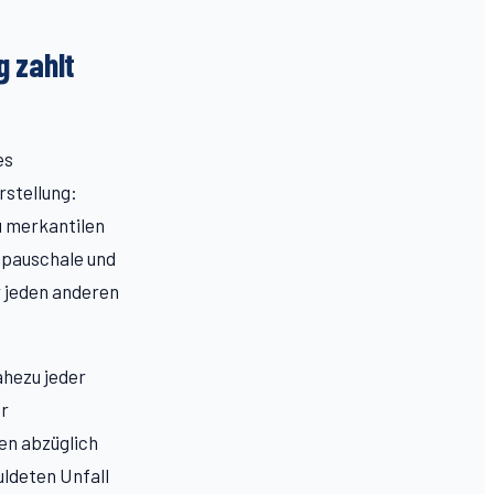
g zahlt
es
rstellung:
 merkantilen
npauschale und
r jeden anderen
ahezu jeder
er
en abzüglich
uldeten Unfall