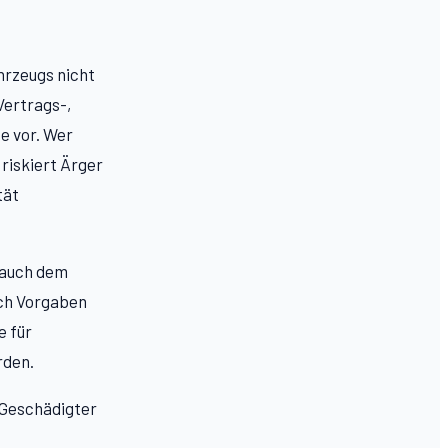
hrzeugs nicht
Vertrags-,
e vor. Wer
riskiert Ärger
tät
 auch dem
ich Vorgaben
e für
rden.
 Geschädigter