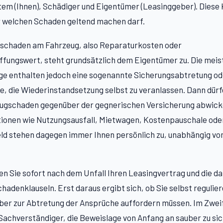
em (Ihnen), Schädiger und Eigentümer (Leasinggeber). Diese 
 welchen Schaden geltend machen darf.
hschaden am Fahrzeug, also Reparaturkosten oder
fungswert, steht grundsätzlich dem Eigentümer zu. Die meis
ge enthalten jedoch eine sogenannte Sicherungsabtretung od
ie, die Wiederinstandsetzung selbst zu veranlassen. Dann dür
eugschaden gegenüber der gegnerischen Versicherung abwick
ionen wie Nutzungsausfall, Mietwagen, Kostenpauschale ode
d stehen dagegen immer Ihnen persönlich zu, unabhängig v
en Sie sofort nach dem Unfall Ihren Leasingvertrag und die da
hadenklauseln. Erst daraus ergibt sich, ob Sie selbst regulie
er zur Abtretung der Ansprüche auffordern müssen. Im Zweifel
achverständiger, die Beweislage von Anfang an sauber zu sic