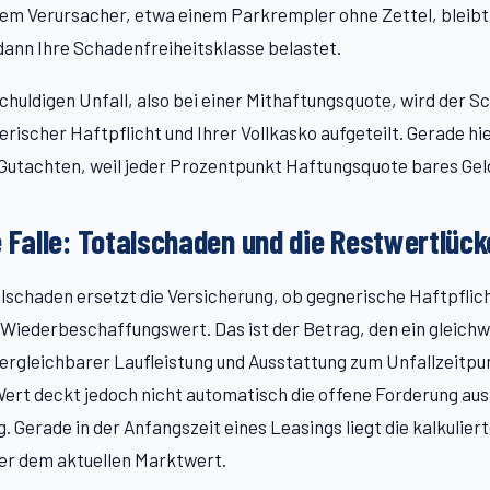
m Verursacher, etwa einem Parkrempler ohne Zettel, bleibt 
 dann Ihre Schadenfreiheitsklasse belastet.
schuldigen Unfall, also bei einer Mithaftungsquote, wird der S
rischer Haftpflicht und Ihrer Vollkasko aufgeteilt. Gerade hie
Gutachten, weil jeder Prozentpunkt Haftungsquote bares Gel
e Falle: Totalschaden und die Restwertlüc
lschaden ersetzt die Versicherung, ob gegnerische Haftpflic
 Wiederbeschaffungswert. Das ist der Betrag, den ein gleich
ergleichbarer Laufleistung und Ausstattung zum Unfallzeitpu
Wert deckt jedoch nicht automatisch die offene Forderung au
. Gerade in der Anfangszeit eines Leasings liegt die kalkulier
ber dem aktuellen Marktwert.