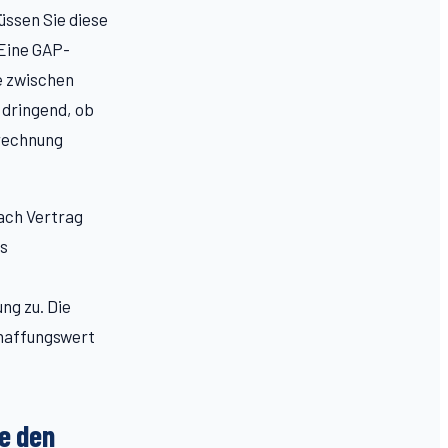
ssen Sie diese
 Eine GAP-
e zwischen
 dringend, ob
brechnung
ach Vertrag
es
ng zu. Die
chaffungswert
e den