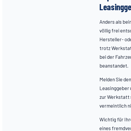
Leasingg
Anders als bei
völlig frei en
Hersteller- od
trotz Werkstat
bei der Fahrz
beanstandet.
Melden Sie den
Leasinggeber u
zur Werkstatt 
vermeintlich 
Wichtig für Ih
eines fremdver