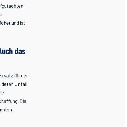
üfgutachten
ie
cher und ist
Auch das
Ersatz für den
ldeten Unfall
ne
chaffung. Die
annten