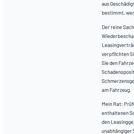
aus Geschädigt
bestimmt, wer
Der reine Sac
Wiederbeschaf
Leasingverträ
verpflichten S
Sie den Fahrz
Schadensposit
Schmerzensgel
am Fahrzeug.
Mein Rat: Prüf
enthaltenen Sc
den Leasinggeb
unabhängiger S