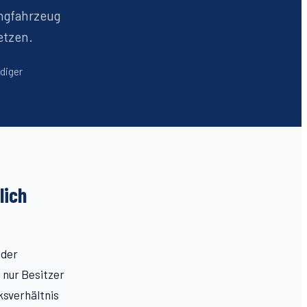
ingfahrzeug
etzen.
ndiger
lich
 der
 nur Besitzer
ksverhältnis