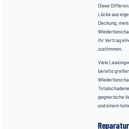
Diese Differe
Lücke aus eige
Deckung, meist
Wiederbeschaf
Ihr Vertrag ei
zustimmen.
Viele Leasingv
bereits greife
Wiederbeschaf
Totalschadenei
gegnerische V
und einem hohe
Reparatur