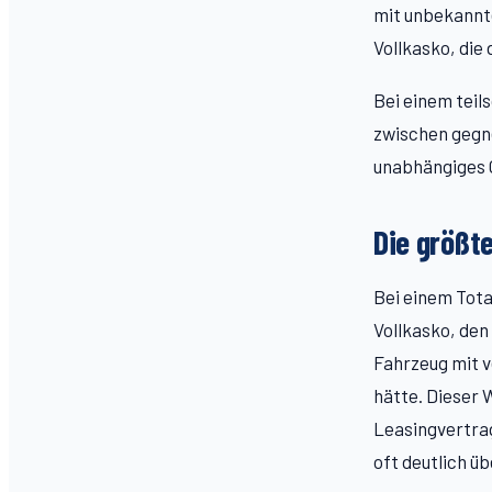
mit unbekannte
Vollkasko, die
Bei einem teil
zwischen gegne
unabhängiges 
Die größt
Bei einem Tota
Vollkasko, den
Fahrzeug mit v
hätte. Dieser 
Leasingvertrag
oft deutlich ü