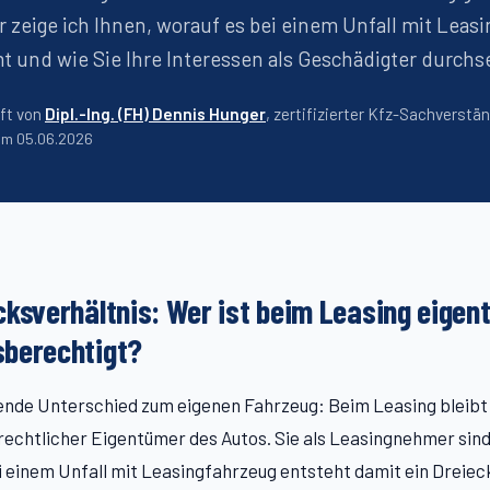
 zeige ich Ihnen, worauf es bei einem Unfall mit Leas
 und wie Sie Ihre Interessen als Geschädigter durchs
ft von
Dipl.-Ing. (FH) Dennis Hunger
, zertifizierter Kfz-Sachverstä
 am
05.06.2026
cksverhältnis: Wer ist beim Leasing eigent
berechtigt?
ende Unterschied zum eigenen Fahrzeug: Beim Leasing bleibt
echtlicher Eigentümer des Autos. Sie als Leasingnehmer sind
i einem Unfall mit Leasingfahrzeug entsteht damit ein Dreiec