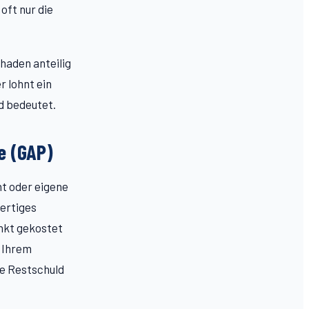
oft nur die
chaden anteilig
r lohnt ein
d bedeutet.
ke (GAP)
ht oder eigene
wertiges
nkt gekostet
s Ihrem
te Restschuld