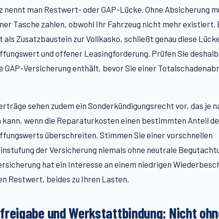
nz nennt man Restwert- oder GAP-Lücke. Ohne Absicherung mü
ner Tasche zahlen, obwohl Ihr Fahrzeug nicht mehr existiert.
 als Zusatzbaustein zur Vollkasko, schließt genau diese Lück
fungswert und offener Leasingforderung. Prüfen Sie deshalb
ne GAP-Versicherung enthält, bevor Sie einer Totalschadena
erträge sehen zudem ein Sonderkündigungsrecht vor, das je n
n kann, wenn die Reparaturkosten einen bestimmten Anteil d
fungswerts überschreiten. Stimmen Sie einer vorschnellen
nstufung der Versicherung niemals ohne neutrale Begutachtu
ersicherung hat ein Interesse an einem niedrigen Wiederbes
n Restwert, beides zu Ihren Lasten.
freigabe und Werkstattbindung: Nicht ohn