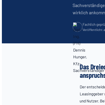
Sachverständiger
wirklich ankommt
Fachlich geprü
Veröffentlicht
Das Dreie
anspruchs
Der entscheid
Leasinggeber r
und Nutzer. Be