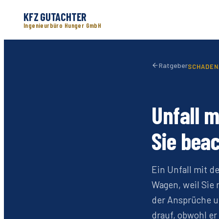
KFZ GUTACHTER
Ingenieurbüro Hunger GmbH
Ratgeber
SCHADEN
Unfall 
Sie bea
Ein Unfall mit d
Wagen, weil Sie 
der Ansprüche un
drauf, obwohl er