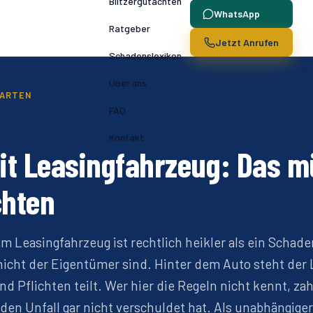
Blitzergutachten
WhatsApp
Ratgeber
Jetzt Anrufen
Schadenslexikon
Über uns
ARTEN
FAQ
Kontakt
mit Leasingfahrzeug: Das 
chten
em Leasingfahrzeug ist rechtlich heikler als ein Schad
nicht der Eigentümer sind. Hinter dem Auto steht der 
d Pflichten teilt. Wer hier die Regeln nicht kennt, za
 den Unfall gar nicht verschuldet hat. Als unabhängiger