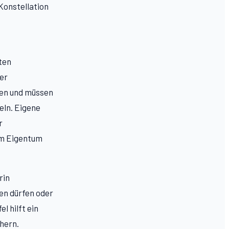
Konstellation
ten
er
fen und müssen
eln. Eigene
r
om Eigentum
rin
ren dürfen oder
 hilft ein
hern.