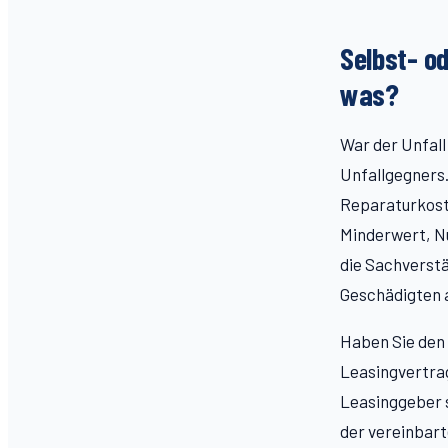
Selbst- o
was?
War der Unfall
Unfallgegners.
Reparaturkost
Minderwert, N
die Sachverstä
Geschädigten 
Haben Sie den 
Leasingvertrag
Leasinggeber s
der vereinbart