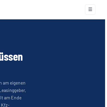
müssen
en am eigenen
Leasinggeber,
hlt am Ende
 Kfz-