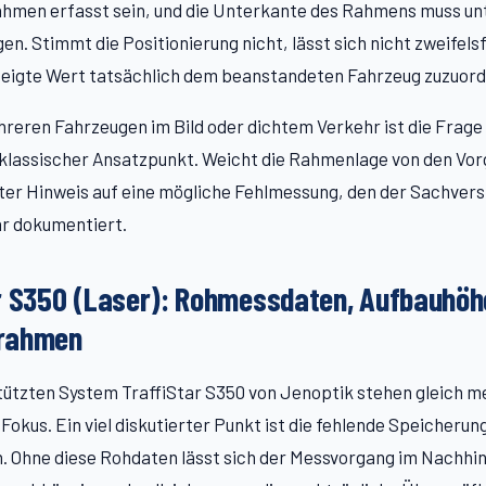
ahmen erfasst sein, und die Unterkante des Rahmens muss un
en. Stimmt die Positionierung nicht, lässt sich nicht zweifels
eigte Wert tatsächlich dem beanstandeten Fahrzeug zuzuordn
reren Fahrzeugen im Bild oder dichtem Verkehr ist die Frage
klassischer Ansatzpunkt. Weicht die Rahmenlage von den Vor
ter Hinweis auf eine mögliche Fehlmessung, den der Sachver
ar dokumentiert.
r S350 (Laser): Rohmessdaten, Aufbauhöh
rahmen
tützten System TraffiStar S350 von Jenoptik stehen gleich m
Fokus. Ein viel diskutierter Punkt ist die fehlende Speicherun
 Ohne diese Rohdaten lässt sich der Messvorgang im Nachhin