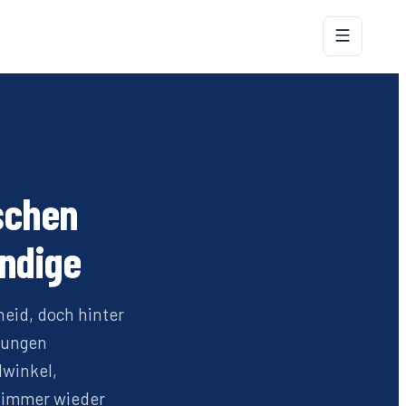
ischen
ändige
eid, doch hinter
ngungen
lwinkel,
n immer wieder