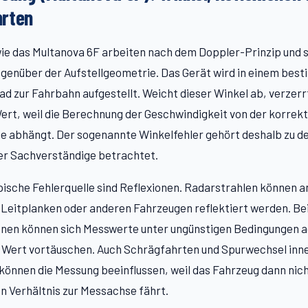
hrten
ie das Multanova 6F arbeiten nach dem Doppler-Prinzip und 
genüber der Aufstellgeometrie. Das Gerät wird in einem bes
ad zur Fahrbahn aufgestellt. Weicht dieser Winkel ab, verzerr
rt, weil die Berechnung der Geschwindigkeit von der korrek
 abhängt. Der sogenannte Winkelfehler gehört deshalb zu d
er Sachverständige betrachtet.
pische Fehlerquelle sind Reflexionen. Radarstrahlen können a
 Leitplanken oder anderen Fahrzeugen reflektiert werden. Be
onen können sich Messwerte unter ungünstigen Bedingungen a
n Wert vortäuschen. Auch Schrägfahrten und Spurwechsel inn
önnen die Messung beeinflussen, weil das Fahrzeug dann nich
Verhältnis zur Messachse fährt.