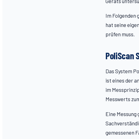
Geräts untersu
Im Folgenden g
hat seine eige
prüfen muss.
PoliScan 
Das System Pol
ist eines der a
im Messprinzip
Messwerts zum
Eine Messung g
Sachverständi
gemessenen Fa