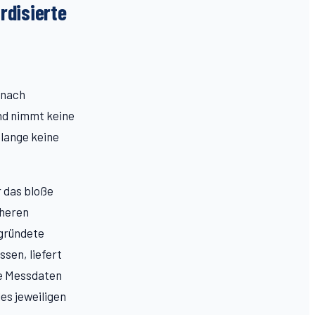
rdisierte
s
 nach
und nimmt keine
olange keine
r das bloße
äheren
egründete
ssen, liefert
ie Messdaten
es jeweiligen