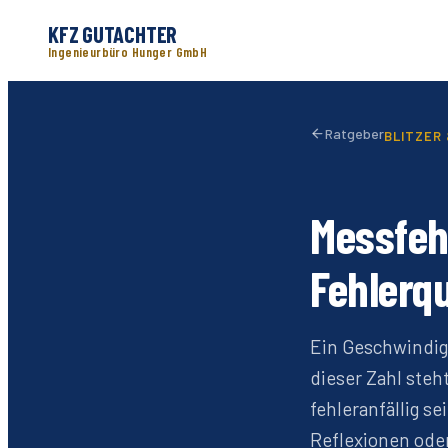
KFZ GUTACHTER
Ingenieurbüro Hunger GmbH
Ratgeber
BLITZER 
Messfehl
Fehlerq
Ein Geschwindigk
dieser Zahl steh
fehleranfällig se
Reflexionen ode