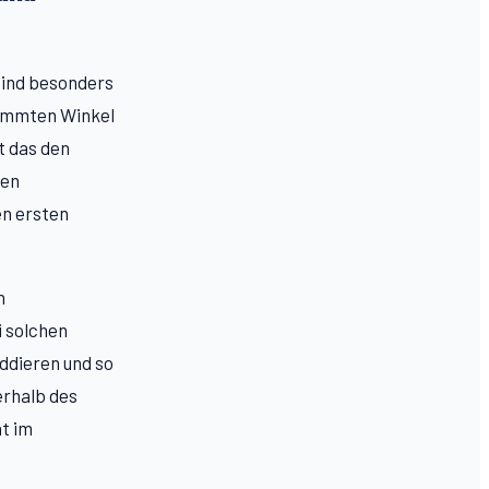
sind besonders
timmten Winkel
t das den
ten
en ersten
n
i solchen
ddieren und so
erhalb des
t im