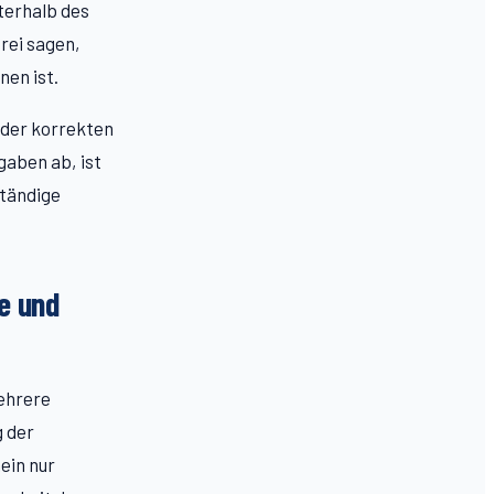
terhalb des
frei sagen,
en ist.
 der korrekten
gaben ab, ist
ständige
e und
ehrere
g der
ein nur