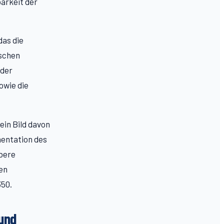
arkeit der
das die
ischen
 der
owie die
in Bild davon
mentation des
ubere
en
350.
und