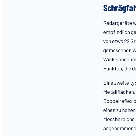
Schrägfa
Radargeräte w
empfindlich ge
von etwa 22 Gr
gemessenen We
Winkelannahme
Punkten, die d
Eine zweite ty
Metallflächen,
Doppelreflexi
einen zu hohe
Messbereichs k
angenommenen 