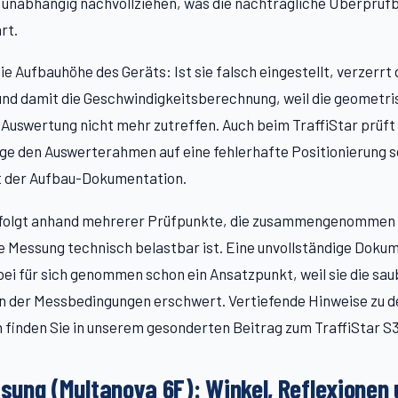
unabhängig nachvollziehen, was die nachträgliche Überprüfb
rt.
e Aufbauhöhe des Geräts: Ist sie falsch eingestellt, verzerrt 
und damit die Geschwindigkeitsberechnung, weil die geometr
uswertung nicht mehr zutreffen. Auch beim TraffiStar prüft
e den Auswerterahmen auf eine fehlerhafte Positionierung s
it der Aufbau-Dokumentation.
rfolgt anhand mehrerer Prüfpunkte, die zusammengenommen e
e Messung technisch belastbar ist. Eine unvollständige Doku
bei für sich genommen schon ein Ansatzpunkt, weil sie die sa
n der Messbedingungen erschwert. Vertiefende Hinweise zu d
finden Sie in unserem gesonderten Beitrag zum TraffiStar S
ung (Multanova 6F): Winkel, Reflexionen 