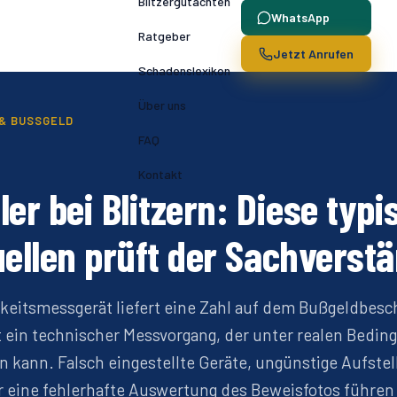
Blitzergutachten
WhatsApp
Ratgeber
Jetzt Anrufen
Schadenslexikon
Über uns
& BUSSGELD
FAQ
Kontakt
er bei Blitzern: Diese typ
uellen prüft der Sachverst
eitsmessgerät liefert eine Zahl auf dem Bußgeldbesch
t ein technischer Messvorgang, der unter realen Bedi
in kann. Falsch eingestellte Geräte, ungünstige Aufstel
r eine fehlerhafte Auswertung des Beweisfotos führe