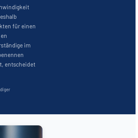
chwindigkeit
deshalb
kten für einen
hen
rständige im
 benennen
t, entscheidet
ndiger