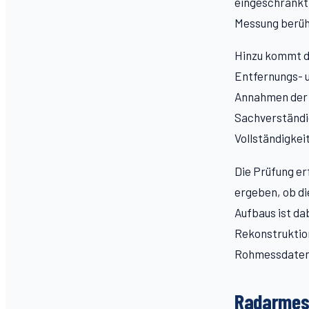
eingeschränkt 
Messung berüh
Hinzu kommt di
Entfernungs- 
Annahmen der A
Sachverständig
Vollständigke
Die Prüfung e
ergeben, ob di
Aufbaus ist da
Rekonstruktio
Rohmessdaten 
Radarmess