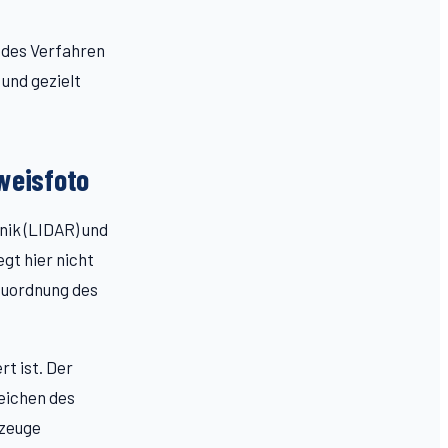
edes Verfahren
und gezielt
weisfoto
nik (LIDAR) und
egt hier nicht
Zuordnung des
rt ist. Der
eichen des
rzeuge