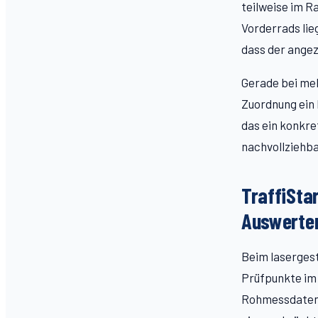
teilweise im R
Vorderrads lieg
dass der angez
Gerade bei meh
Zuordnung ein 
das ein konkre
nachvollziehb
TraffiSta
Auswerte
Beim laserges
Prüfpunkte im 
Rohmessdaten.