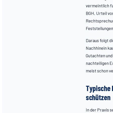
vermeintlich f
BGH, Urteil vo
Rechtsprechung
Feststellungen 
Daraus folgt d
Nachhinein kau
Gutachten und 
nachteiligen E
meist schon ve
Typische F
schützen
In der Praxis 