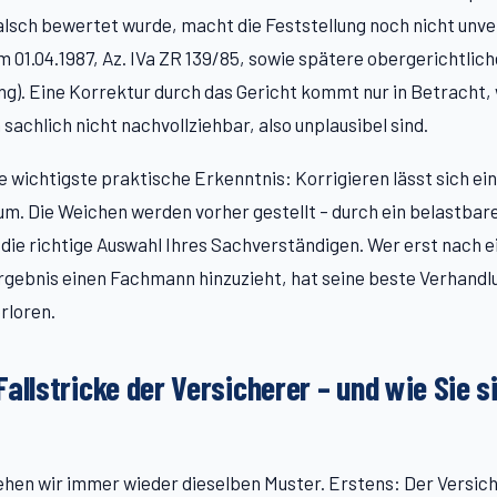
alsch bewertet wurde, macht die Feststellung noch nicht unver
m 01.04.1987, Az. IVa ZR 139/85, sowie spätere obergerichtlich
). Eine Korrektur durch das Gericht kommt nur in Betracht,
sachlich nicht nachvollziehbar, also unplausibel sind.
ie wichtigste praktische Erkenntnis: Korrigieren lässt sich ei
m. Die Weichen werden vorher gestellt – durch ein belastbar
die richtige Auswahl Ihres Sachverständigen. Wer erst nach 
rgebnis einen Fachmann hinzuzieht, hat seine beste Verhandl
rloren.
allstricke der Versicherer – und wie Sie s
sehen wir immer wieder dieselben Muster. Erstens: Der Versich