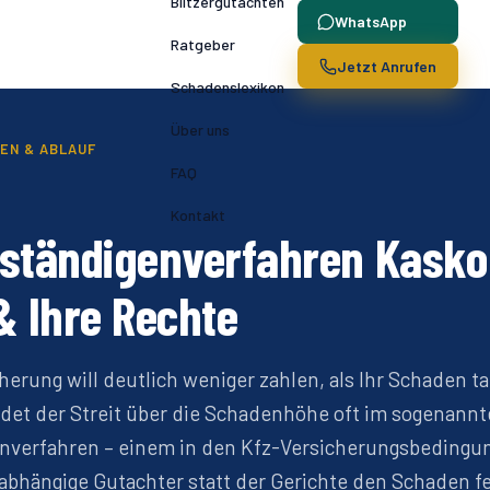
Blitzergutachten
WhatsApp
Ratgeber
Jetzt Anrufen
Schadenslexikon
Über uns
EN & ABLAUF
FAQ
Kontakt
ständigenverfahren Kasko:
& Ihre Rechte
herung will deutlich weniger zahlen, als Ihr Schaden ta
ndet der Streit über die Schadenhöhe oft im sogenann
nverfahren – einem in den Kfz-Versicherungsbedingu
bhängige Gutachter statt der Gerichte den Schaden fe