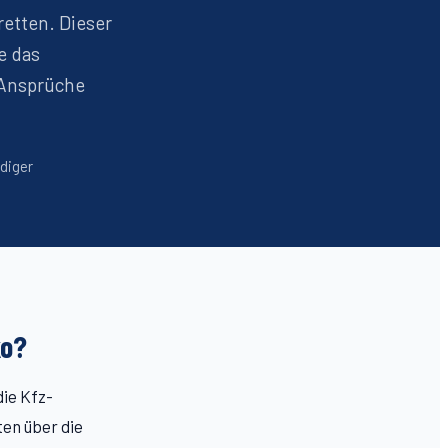
retten. Dieser
e das
 Ansprüche
ndiger
ko?
die Kfz-
en über die