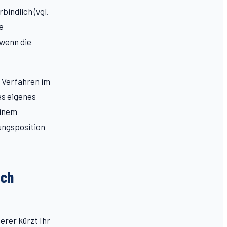
bindlich (vgl.
e
 wenn die
n Verfahren im
es eigenes
einem
ungsposition
ich
erer kürzt Ihr