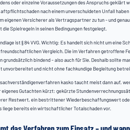
dens oder einzelne Voraussetzungen des Anspruchs geklärt w
Haftpflichtschaden nach einem unverschuldeten Unfall haben S
m eigenen Versicherer als Vertragspartner zu tun – und genau
t die Spielregeln in seinen Bedingungen festgelegt.
ndlage ist § 84 VVG. Wichtig: Es handelt sich nicht um eine Sc
 freundschaftlichen Vergleich. Die im Verfahren getroffene Fe
n grundsätzlich bindend – also auch für Sie. Deshalb sollte ma
t unvorbereitet und nicht ohne fachkundige Begleitung betre
 sachverständigenverfahren kasko taucht meist dann auf, we
r eigenes Gutachten kürzt: gekürzte Stundenverrechnungssät
erer Restwert, ein bestrittener Wiederbeschaffungswert ode
 liege bereits ein wirtschaftlicher Totalschaden vor.
t das Verfahren zum Einsatz – und wann