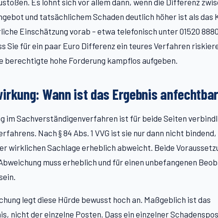
ustoßen. Es lohnt sich vor allem dann, wenn die Differenz zwi
gebot und tatsächlichem Schaden deutlich höher ist als das 
rliche Einschätzung vorab – etwa telefonisch unter 01520 888
ss Sie für ein paar Euro Differenz ein teures Verfahren riskier
e berechtigte hohe Forderung kampflos aufgeben.
irkung: Wann ist das Ergebnis anfechtba
ng im Sachverständigenverfahren ist für beide Seiten verbindli
rfahrens. Nach § 84 Abs. 1 VVG ist sie nur dann nicht bindend,
er wirklichen Sachlage erheblich abweicht. Beide Vorausset
e Abweichung muss erheblich und für einen unbefangenen Beo
sein.
hung legt diese Hürde bewusst hoch an. Maßgeblich ist das
, nicht der einzelne Posten. Dass ein einzelner Schadenspo