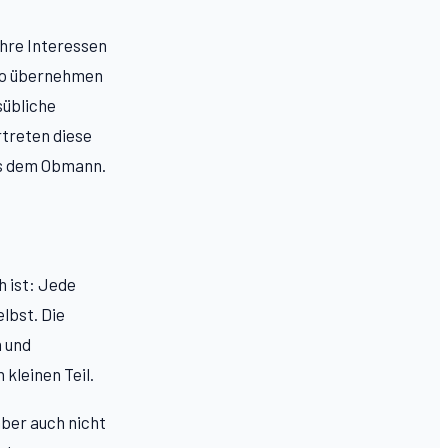
Ihre Interessen
üro übernehmen
sübliche
treten diese
ls dem Obmann.
h ist: Jede
lbst. Die
n und
 kleinen Teil.
aber auch nicht