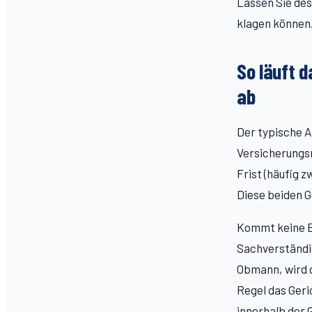
Lassen Sie des
klagen können
So läuft 
ab
Der typische A
Versicherungsn
Frist (häufig 
Diese beiden G
Kommt keine Ei
Sachverständig
Obmann, wird d
Regel das Geri
innerhalb der 