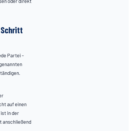
sen oder direkt
 Schritt
ede Partei –
 genannten
ständigen.
er
cht auf einen
st in der
et anschließend