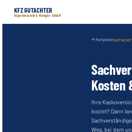
KFZ GUTACHTER
Ingenieurbüro Hunger GmbH
Ratgeber
GUTACHT
Sachver
Kosten 
Ihre Kaskoversic
kostet? Dann la
Sachverständige
Weg, bei dem una