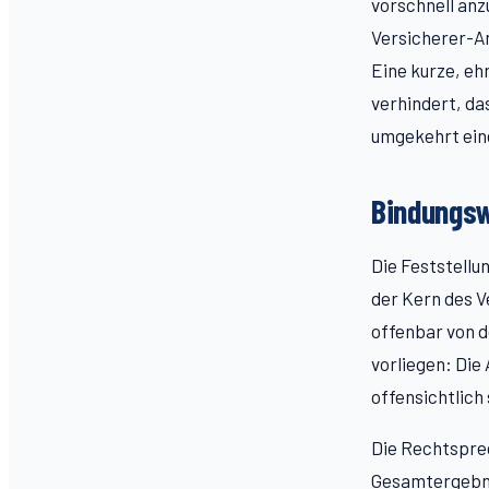
vorschnell anz
Versicherer-An
Eine kurze, eh
verhindert, da
umgekehrt ein
Bindungsw
Die Feststellu
der Kern des Ve
offenbar von d
vorliegen: Di
offensichtlich 
Die Rechtsprec
Gesamtergebnis