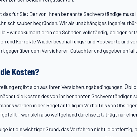
t das für Sie: Der von Ihnen benannte Sachverständige muss 
chnisch sauber begründen. Wir als unabhängiges Ingenieurb
lle – wir dokumentieren den Schaden vollständig, belegen ort
en und korrekte Wiederbeschaffungs- und Restwerte und ver
iert gegenüber dem Versicherer-Gutachter und gegebenenfal
 die Kosten?
eilung ergibt sich aus Ihren Versicherungsbedingungen. Üblic
unächst die Kosten des von ihr benannten Sachverständigen se
anns werden in der Regel anteilig im Verhältnis von Obsiege
geteilt – wer sich also weitgehend durchsetzt, trägt nur einen
ge ist ein wichtiger Grund, das Verfahren nicht leichtfertig, 