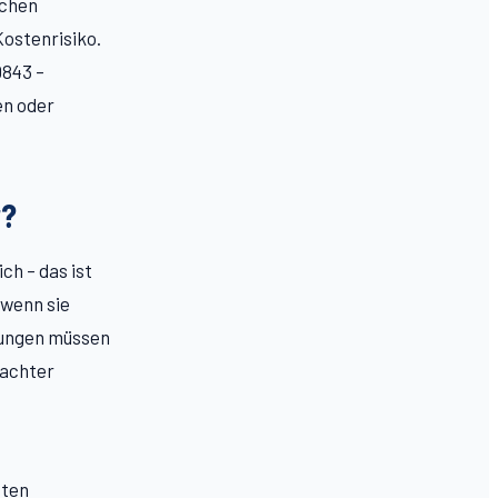
schen
Kostenrisiko.
0843 –
en oder
r?
ch – das ist
 wenn sie
zungen müssen
bachter
sten