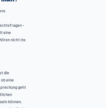
ens
echtsfragen –
it eine
hören nicht ins
s
st die
 ob eine
tsprechung geht
tlichen
 sein können.