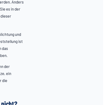
erden. Anders
ie es in der
 dieser
hlichtung und
ststellung ist
n das
iben.
nn der
ze, ein
r die
 nicht?