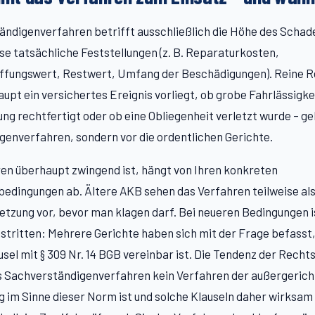
ndigenverfahren betrifft ausschließlich die Höhe des Schad
e tatsächliche Feststellungen (z. B. Reparaturkosten,
fungswert, Restwert, Umfang der Beschädigungen). Reine R
upt ein versichertes Ereignis vorliegt, ob grobe Fahrlässigke
ng rechtfertigt oder ob eine Obliegenheit verletzt wurde – ge
enverfahren, sondern vor die ordentlichen Gerichte.
en überhaupt zwingend ist, hängt von Ihren konkreten
edingungen ab. Ältere AKB sehen das Verfahren teilweise al
etzung vor, bevor man klagen darf. Bei neueren Bedingungen i
tritten: Mehrere Gerichte haben sich mit der Frage befasst,
sel mit § 309 Nr. 14 BGB vereinbar ist. Die Tendenz der Rech
s Sachverständigenverfahren kein Verfahren der außergerich
g im Sinne dieser Norm ist und solche Klauseln daher wirksam