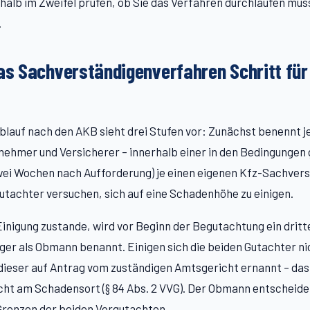
halb im Zweifel prüfen, ob Sie das Verfahren durchlaufen müs
.
das Sachverständigenverfahren Schritt für
blauf nach den AKB sieht drei Stufen vor: Zunächst benennt j
ehmer und Versicherer – innerhalb einer in den Bedingungen
zwei Wochen nach Aufforderung) je einen eigenen Kfz-Sachver
utachter versuchen, sich auf eine Schadenhöhe zu einigen.
nigung zustande, wird vor Beginn der Begutachtung ein dritt
er als Obmann benannt. Einigen sich die beiden Gutachter ni
ieser auf Antrag vom zuständigen Amtsgericht ernannt – das i
cht am Schadensort (§ 84 Abs. 2 VVG). Der Obmann entscheid
Grenzen der beiden Vorgutachten.