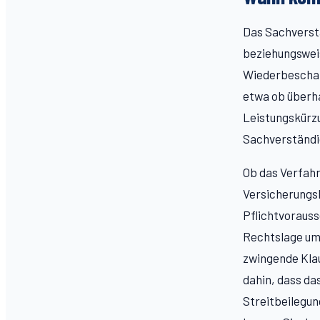
Das Sachverstä
beziehungsweis
Wiederbeschaf
etwa ob überha
Leistungskürzu
Sachverständig
Ob das Verfahr
Versicherungsb
Pflichtvorauss
Rechtslage ums
zwingende Klau
dahin, dass da
Streitbeilegun