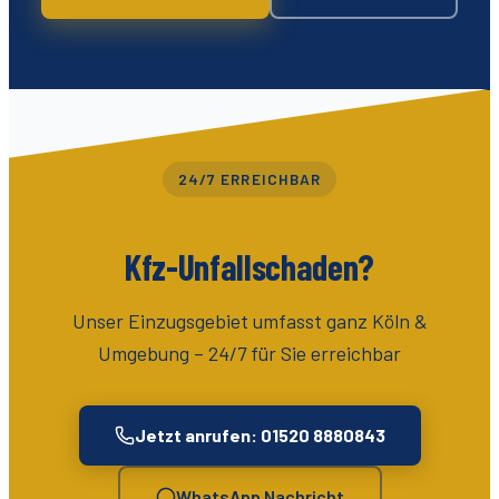
24/7 ERREICHBAR
Kfz-Unfallschaden?
Unser Einzugsgebiet umfasst
ganz Köln &
Umgebung
– 24/7 für Sie erreichbar
Jetzt anrufen: 01520 8880843
WhatsApp Nachricht