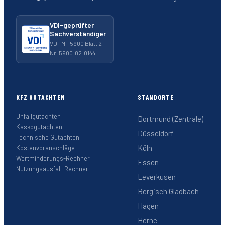
VDI-geprüfter
Sachverständiger
VDI-MT 5900 Blatt 2 ·
Nr. 5900‑02‑0144
KFZ GUTACHTEN
STANDORTE
Unfallgutachten
Dortmund (Zentrale)
Kaskogutachten
Düsseldorf
Technische Gutachten
Köln
Kostenvoranschläge
Wertminderungs-Rechner
Essen
Nutzungsausfall-Rechner
Leverkusen
Bergisch Gladbach
Hagen
Herne