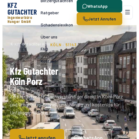
Blitzergutachten
KFZ
WhatsApp
GUTACHTER
Ratgeber
Ingenieurbüro
Jetzt Anrufen
Hunger GmbH
Schadenslexikon
Über uns
Kfz Gutachter Köln
KÖLN ·
51143
FAQ
Kontakt
Kfz Gutachter
Köln
Porz
Zertifizierter Kfz-Sachverständiger direkt in Köln-
Porz
und Umgebung. Schnell, unabhängig und kostenlos für
Unfallgeschädigte.
Jetzt anrufen
WhatsApp