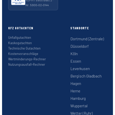
VDI-MT 5900 Blatt 2 ·
Nr. 5900‑02‑0144
KFZ GUTACHTEN
STANDORTE
Unfallgutachten
Dortmund (Zentrale)
Kaskogutachten
Düsseldorf
Technische Gutachten
Köln
Kostenvoranschläge
Wertminderungs-Rechner
Essen
Nutzungsausfall-Rechner
Leverkusen
Bergisch Gladbach
Hagen
Herne
Hamburg
Wuppertal
Wetter (Ruhr)