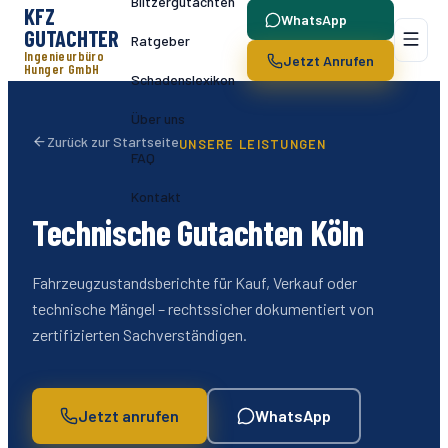
Blitzergutachten
KFZ
WhatsApp
GUTACHTER
Ratgeber
Ingenieurbüro
Jetzt Anrufen
Hunger GmbH
Schadenslexikon
Über uns
Zurück zur Startseite
UNSERE LEISTUNGEN
FAQ
Kontakt
Technische Gutachten Köln
Fahrzeugzustandsberichte für Kauf, Verkauf oder
technische Mängel – rechtssicher dokumentiert von
zertifizierten Sachverständigen.
Jetzt anrufen
WhatsApp