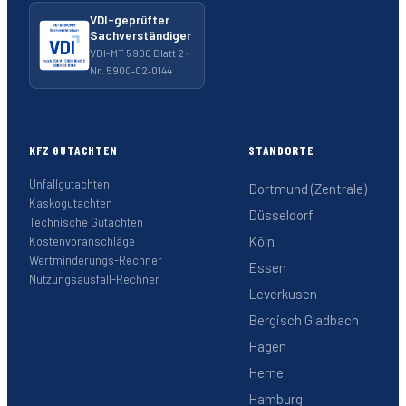
VDI-geprüfter
Sachverständiger
VDI-MT 5900 Blatt 2 ·
Nr. 5900‑02‑0144
KFZ GUTACHTEN
STANDORTE
Unfallgutachten
Dortmund (Zentrale)
Kaskogutachten
Düsseldorf
Technische Gutachten
Köln
Kostenvoranschläge
Wertminderungs-Rechner
Essen
Nutzungsausfall-Rechner
Leverkusen
Bergisch Gladbach
Hagen
Herne
Hamburg