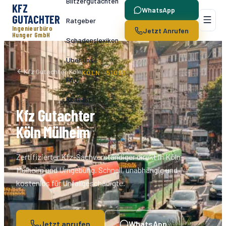
Blitzergutachten
KFZ
WhatsApp
GUTACHTER
Ratgeber
Ingenieurbüro
Jetzt Anrufen
Hunger GmbH
Schadenslexikon
Über uns
Kfz Gutachter Köln
KÖLN ·
51063
FAQ
Kontakt
Kfz Gutachter
Köln
Mülheim
Zertifizierter Kfz-Sachverständiger direkt in Köln-
Mülheim
und Umgebung. Schnell, unabhängig und
kostenlos für Unfallgeschädigte.
Jetzt anrufen
WhatsApp