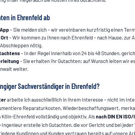
hten in
Ehrenfeld
ab
sApp
–
Sie melden sich – wir vereinbaren kurzfristig einen Term
 Ort
–
Wir kommen zu Ihnen nach Ehrenfeld – nach Hause, zur Ar
n Abschleppen nötig.
utachtens
–
In der Regel innerhalb von 24 bis 48 Stunden, geri
rleitung
–
Sie erhalten Ihr Gutachten; auf Wunsch leiten wir es
nwalt weiter.
ngiger Sachverständiger in
Ehrenfeld
?
ter
arbeite ich ausschließlich in Ihrem Interesse – nicht im Int
kumentiere Reparaturkosten, Wiederbeschaffungswert, merk
n Köln-
Ehrenfeld
vollständig und objektiv. Als
nach DIN EN ISO/
Ingenieur erstelle ich Gutachten, die vor Gericht und bei jede
riedene Kundinnen und Kunden vertrauen bereits auf unsere Ar