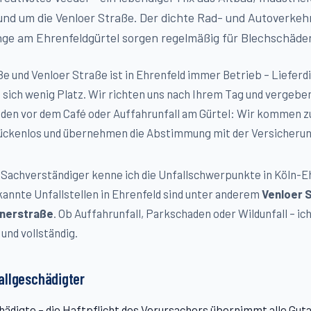
nd um die Venloer Straße. Der dichte Rad- und Autoverkeh
ge am Ehrenfeldgürtel sorgen regelmäßig für Blechschäde
 und Venloer Straße ist in Ehrenfeld immer Betrieb – Lieferd
 sich wenig Platz. Wir richten uns nach Ihrem Tag und vergeben
den vor dem Café oder Auffahrunfall am Gürtel: Wir kommen zu
lückenlos und übernehmen die Abstimmung mit der Versicherun
Sachverständiger kenne ich die Unfallschwerpunkte in Köln-
E
annte Unfallstellen in
Ehrenfeld
sind unter anderem
Venloer 
rnerstraße
. Ob Auffahrunfall, Parkschaden oder Wildunfall – i
und vollständig.
fallgeschädigter
hädigte – die Haftpflicht des Verursachers übernimmt alle Gu