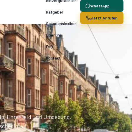
Blitzergutachten
WhatsApp
Ratgeber
Jetzt Anrufen
Schadenslexikon
Über uns
FAQ
Kontakt
ln-
Ehrenfeld
und Umgebung.
schädigte.