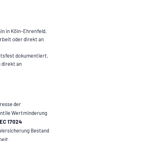
in in Köln-Ehrenfeld.
beit oder direkt an
chtsfest dokumentiert.
 direkt an
eresse der
antile Wertminderung
IEC 17024
r Versicherung Bestand
beit.