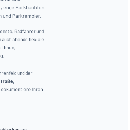
r, enge Parkbuchten
n und Parkrempler.
ienste, Radfahrer und
 auch abends flexible
 Ihnen,
g.
hrenfeld
und der
Straße,
ch dokumentiere Ihren
tachterkosten