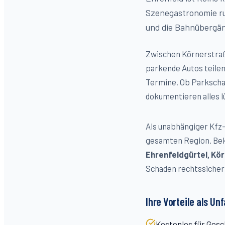
Szenegastronomie ru
und die Bahnübergän
Zwischen Körnerstraße
parkende Autos teilen
Termine. Ob Parkscha
dokumentieren alles 
Als unabhängiger Kfz-
gesamten Region. Bek
Ehrenfeldgürtel, Kö
Schaden rechtssicher 
Ihre Vorteile als Un
Kostenlos für Gesc