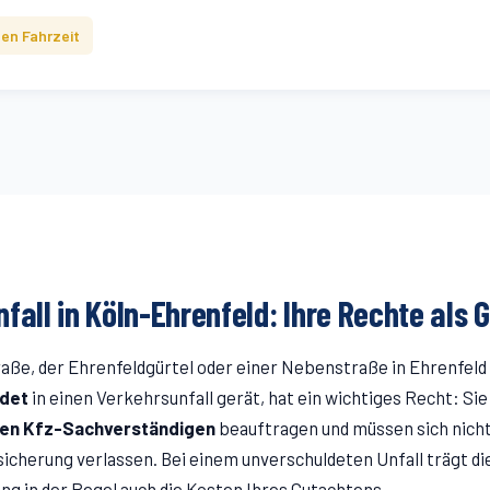
en Fahrzeit
fall in Köln-
Ehrenfeld
: Ihre Rechte als 
raße
, der Ehrenfeldgürtel
oder einer Nebenstraße in
Ehrenfeld
ldet
in einen Verkehrsunfall gerät, hat ein wichtiges Recht: Sie
gen Kfz-Sachverständigen
beauftragen und müssen sich nicht
icherung verlassen. Bei einem unverschuldeten Unfall trägt d
ng in der Regel auch die Kosten Ihres Gutachtens.