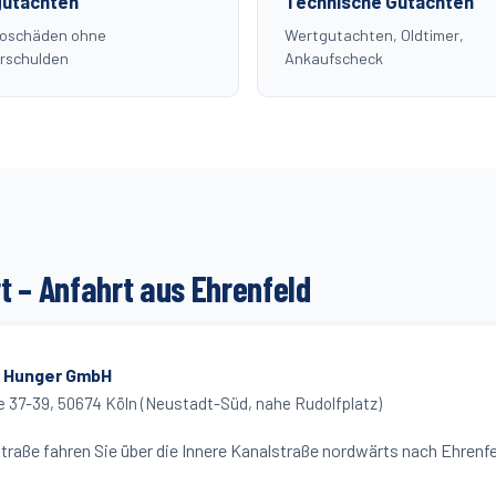
utachten
Technische Gutachten
koschäden ohne
Wertgutachten, Oldtimer,
rschulden
Ankaufscheck
t – Anfahrt aus
Ehrenfeld
o Hunger GmbH
 37-39, 50674 Köln (Neustadt-Süd, nahe Rudolfplatz)
raße fahren Sie über die Innere Kanalstraße nordwärts nach Ehrenfel