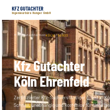
KFZ GUTACHTER
Ingenieurbüro Hunger GmbH
Kfz Gutachter Köln
KÖLN ·
50823
Kfz Gutachter
Köln
Ehrenfeld
Zertifizierter Kfz-Sachverständiger direkt in Kö
Schnell, unabhängig und kostenlos für Unfallge