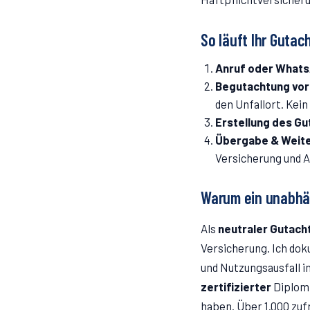
So läuft Ihr Gutac
Anruf oder What
Begutachtung vor
den Unfallort. Kei
Erstellung des G
Übergabe & Weite
Versicherung und A
Warum ein unabhä
Als
neutraler Gutach
Versicherung. Ich do
und Nutzungsausfall i
zertifizierter
Diplom-
haben. Über 1.000 zuf