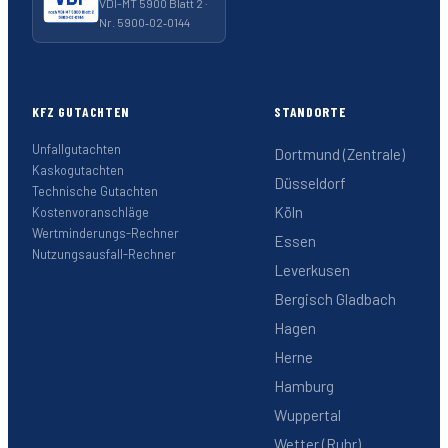
VDI-MT 5900 Blatt 2 ·
Nr. 5900‑02‑0144
KFZ GUTACHTEN
STANDORTE
Unfallgutachten
Dortmund (Zentrale)
Kaskogutachten
Düsseldorf
Technische Gutachten
Köln
Kostenvoranschläge
Wertminderungs-Rechner
Essen
Nutzungsausfall-Rechner
Leverkusen
Bergisch Gladbach
Hagen
Herne
Hamburg
Wuppertal
Wetter (Ruhr)