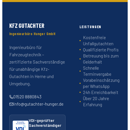
KFZ GUTACHTER
LEISTUNGEN
Ingenieurbüro Hunger GmbH
Kostenfreie
Unfallgutachten
Ingenieurbüro für
Qualifizierte Profis
Fahrzeugtechnik –
Betreuung bis zum
Gelderhalt
zertifizierte Sachverständige
Schnelle
für unabhängige Kfz-
Terminvergabe
Gutachten in Herne und
Vorabeinschätzung
Umgebung.
per WhatsApp
24h Erreichbarkeit
01520 8880843
Über 20 Jahre
info@gutachter-hunger.de
Erfahrung
VDI-geprüfter
Sachverständiger