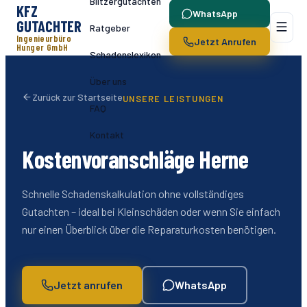
Blitzergutachten
KFZ
WhatsApp
GUTACHTER
Ratgeber
Ingenieurbüro
Jetzt Anrufen
Hunger GmbH
Schadenslexikon
Über uns
Zurück zur Startseite
UNSERE LEISTUNGEN
FAQ
Kontakt
Kostenvoranschläge Herne
Schnelle Schadenskalkulation ohne vollständiges
Gutachten – ideal bei Kleinschäden oder wenn Sie einfach
nur einen Überblick über die Reparaturkosten benötigen.
Jetzt anrufen
WhatsApp